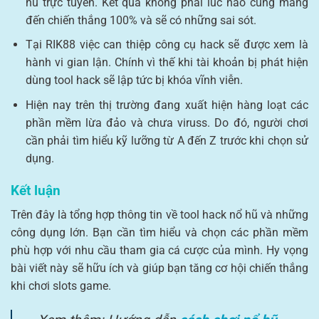
hũ trực tuyến. Kết quả không phải lúc nào cũng mang
đến chiến thắng 100% và sẽ có những sai sót.
Tại RIK88 việc can thiệp công cụ hack sẽ được xem là
hành vi gian lận. Chính vì thế khi tài khoản bị phát hiện
dùng tool hack sẽ lập tức bị khóa vĩnh viễn.
Hiện nay trên thị trường đang xuất hiện hàng loạt các
phần mềm lừa đảo và chưa viruss. Do đó, người chơi
cần phải tìm hiểu kỹ lưỡng từ A đến Z trước khi chọn sử
dụng.
Kết luận
Trên đây là tổng hợp thông tin về tool hack nổ hũ và những
công dụng lớn. Bạn cần tìm hiểu và chọn các phần mềm
phù hợp với nhu cầu tham gia cá cược của mình. Hy vọng
bài viết này sẽ hữu ích và giúp bạn tăng cơ hội chiến thắng
khi chơi slots game.