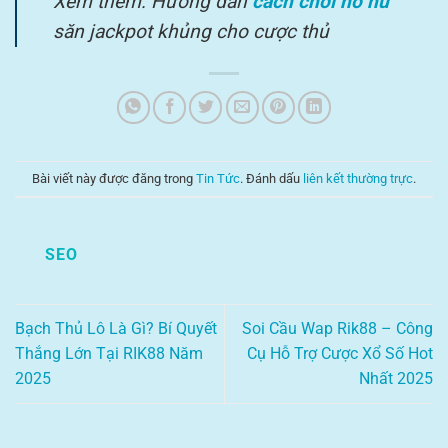
Xem thêm:
Hướng dẫn
cách chơi nổ hũ
săn jackpot khủng cho cược thủ
Bài viết này được đăng trong
Tin Tức
. Đánh dấu
liên kết thường trực
.
SEO
Bạch Thủ Lô Là Gì? Bí Quyết
Soi Cầu Wap Rik88 – Công
Thắng Lớn Tại RIK88 Năm
Cụ Hỗ Trợ Cược Xổ Số Hot
2025
Nhất 2025