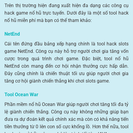
Trên thị trường hiện đang xuất hiện đa dạng các công cụ
hack game nổ hũ trực tuyến. Dưới đây là một số tool hack
nổ hũ miễn phí mà bạn có thể tham khảo:
NetEnd
Cái tên đứng đầu bảng xếp hạng chính là tool hack slots
game NetEnd. Công cụ này hỗ trợ người chơi gia tăng vốn
cược trong quá trình chơi game. Đặc biệt, tool nổ hũ
NetEnd còn mang đến cơ hội nhận thưởng cực hấp dẫn.
Đây cũng chính là chiến thuật tối ưu giúp người chơi gia
tăng cơ hội giành chiến thắng khi chơi slots game.
Tool Ocean War
Phần mềm nổ hũ Ocean War giúp người chơi tăng tối đa tỷ
lệ giành chiến thắng. Công cụ này không những giúp bạn
đưa ra dự đoán kết quả chính xác mà còn có khả năng tiến
tiền thưởng từ 0 lên con số cực khổng lồ. Hơn thế nữa, tool