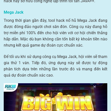
hack này sở hữu công nghệ lập trình tối tân JAVA++.
Mega Jack
Trong thời gian gần đây, tool hack nổ hũ Mega Jack đang
được đông đảo người chơi săn đón. Công cụ này đang hỗ
trợ miễn phí 100% đến cho hội viên với cơ hội chiến thắng
hấp dẫn. Mặc dù bạn không cần tốn bất kỳ khoản tiền nào
nhưng kết quả game dự đoán cực chuẩn xác.
Để tối ưu khi sử dụng công cụ Mega Jack, hội viên sẽ tham
gia thử 1 ván. Tiếp đó, ứng dụng này sẽ được tự động
phân tích dựa trên những lần trước đó và mang đến kết
quả dự đoán chuẩn xác cao.