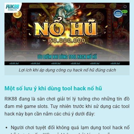
Lợi ích khi áp dụng công cụ hack nổ hũ đúng cách
Một số lưu ý khi dùng tool hack nổ hũ
RIK88 đang là sân chơi giải trí lý tưởng cho những tín đồ
đam mê game slots. Tuy nhiên trước khi sử dụng các tool
hack này bạn cần nắm các chú ý dưới đây:
Người chơi tuyệt đối không quá lạm dụng tool hack nổ