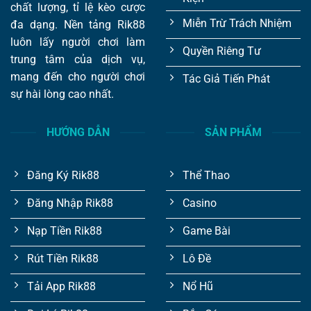
chất lượng, tỉ lệ kèo cược
Miễn Trừ Trách Nhiệm
đa dạng. Nền tảng Rik88
luôn lấy người chơi làm
Quyền Riêng Tư
trung tâm của dịch vụ,
mang đến cho người chơi
Tác Giả Tiến Phát
sự hài lòng cao nhất.
HƯỚNG DẪN
SẢN PHẨM
Đăng Ký Rik88
Thể Thao
Đăng Nhập Rik88
Casino
Nạp Tiền Rik88
Game Bài
Rút Tiền Rik88
Lô Đề
Tải App Rik88
Nổ Hũ