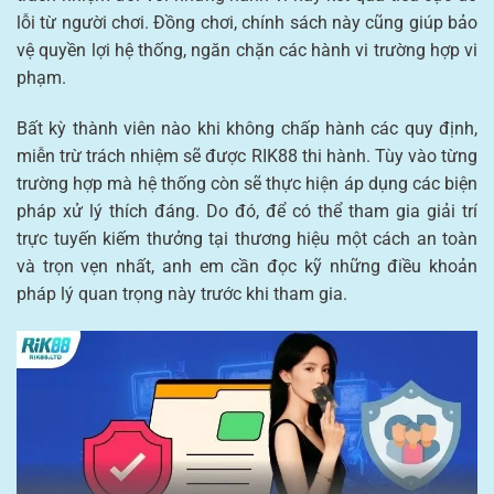
lỗi từ người chơi. Đồng chơi, chính sách này cũng giúp bảo
vệ quyền lợi hệ thống, ngăn chặn các hành vi trường hợp vi
phạm.
Bất kỳ thành viên nào khi không chấp hành các quy định,
miễn trừ trách nhiệm sẽ được RIK88 thi hành. Tùy vào từng
trường hợp mà hệ thống còn sẽ thực hiện áp dụng các biện
pháp xử lý thích đáng. Do đó, để có thể tham gia giải trí
trực tuyến kiếm thưởng tại thương hiệu một cách an toàn
và trọn vẹn nhất, anh em cần đọc kỹ những điều khoản
pháp lý quan trọng này trước khi tham gia.