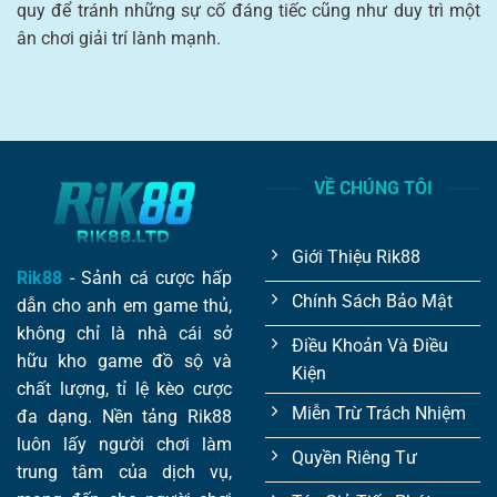
quy để tránh những sự cố đáng tiếc cũng như duy trì một
ân chơi giải trí là
nh mạnh.
VỀ CHÚNG TÔI
Giới Thiệu Rik88
Rik88
- Sảnh cá cược hấp
Chính Sách Bảo Mật
dẫn cho anh em game thủ,
không chỉ là nhà cái sở
Điều Khoản Và Điều
hữu kho game đồ sộ và
Kiện
chất lượng, tỉ lệ kèo cược
Miễn Trừ Trách Nhiệm
đa dạng. Nền tảng Rik88
luôn lấy người chơi làm
Quyền Riêng Tư
trung tâm của dịch vụ,