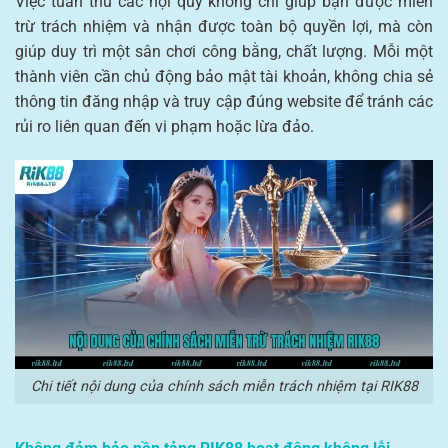
Việc tuân thủ các nội quy không chỉ giúp bạn được miễn
trừ trách nhiệm và nhận được toàn bộ quyền lợi, mà còn
giúp duy trì một sân chơi công bằng, chất lượng. Mỗi một
thành viên cần chủ động bảo mật tài khoản, không chia sẻ
thông tin đăng nhập và truy cập đúng website để tránh các
rủi ro liên quan đến vi phạm hoặc lừa đảo.
Chi tiết nội dung của chính sách miễn trách nhiệm tại RIK88