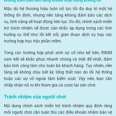
Không đảm bảo nền tảng RIK88 hoạt động không lỗi
Mặc dù hệ thương hiệu luôn nỗ lực tối đa duy trì một hệ
thống ổn định, nhưng nền tảng không đảm bảo các dịch
vụ, tính năng sẽ hoạt động liên tục. Do đó, chính sách miễn
trừ trách nhiệm sẽ được cân nhắc áp dụng trong các tình
huống cụ thể như lỗi kết nối, gián đoạn dịch vụ hay các
trường hợp trục trặc phần mềm.
Tong các trường hợp phát sinh sự cố như kể trên, RIK88
cam kết sẽ khắc phục nhanh chóng và triệt để nhất, đảm
bảo tính công tâm cho toàn bộ khách hàng. Tuy nhiên, nền
tảng sẽ không chịu bất kỳ tổng thất nào do lỗi hệ thống
hoặc các sự cố ngoài tầm kiểm soát. Vậy nên, bạn cần
chấp nhận rủi ro khi tham gia cá cược tại sân chơi.
Trách nhiệm của người chơi
Nội dung chính sách miễn trừ trách nhiệm quy định rằng
mỗi người chơi cần tuân thủ các điều khoản nhằm bảo vệ