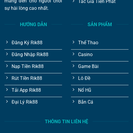
mang đến cho người chơi
Tác Giả Tiến Phát
sự hài lòng cao nhất.
HƯỚNG DẪN
SẢN PHẨM
Đăng Ký Rik88
Thể Thao
Đăng Nhập Rik88
Casino
Nạp Tiền Rik88
Game Bài
Rút Tiền Rik88
Lô Đề
Tải App Rik88
Nổ Hũ
Đại Lý Rik88
Bắn Cá
THÔNG TIN LIÊN HỆ