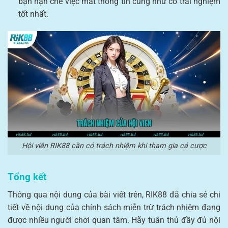
bạn hạn chế việc mất thông tin cũng như có trải nghiệm
tốt nhất.
Hội viên RIK88 cần có trách nhiệm khi tham gia cá cược
Tổng kết
Thông qua nội dung của bài viết trên, RIK88 đã chia sẻ chi
tiết về nội dung của chính sách miễn trừ trách nhiệm đang
được nhiều người chơi quan tâm. Hãy tuân thủ đầy đủ nội