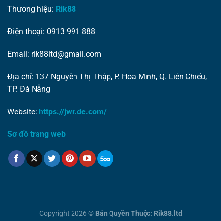
Thương hiệu:
Rik88
Điện thoại: 0913 991 888
Email:
rik88ltd@gmail.com
Địa chỉ: 137 Nguyễn Thị Thập, P. Hòa Minh, Q. Liên Chiểu,
TP. Đà Nẵng
Website:
https://jwr.de.com/
Sơ đồ trang web
Copyright 2026 ©
Bản Quyền Thuộc: Rik88.ltd