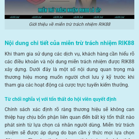
Giới thiệu về miễn trừ trách nhiệm RIK88
Nội dung chi tiết của miễn trừ trách nhiệm RIK88
Khi tham gia sử dụng các dịch vụ, khách hàng cần hiểu rõ
các điều khoản và nội dung miễn trách nhiệm được RIK88
xây dựng. Dưới đây là một số nội dung quan trọng mà
thương hiệu mong muốn người chơi lưu ý kỹ trước khi
tham gia các hoạt động cá cược trực tuyến kiếm thưởng.
Từ chối nghĩa vị với tổn thất do hội viên quyết định
Chính sách xác định rõ ràng thương hiệu sẽ không can
thiệp hay chịu bổn phận liên quan đến bất kỳ tổn thất nào
phát sinh từ lựa chọn cá nhân người dùng. Miễn trừ trách
nhiệm sẽ được áp dụng do bạn cần ý thức mọi lựa chọn