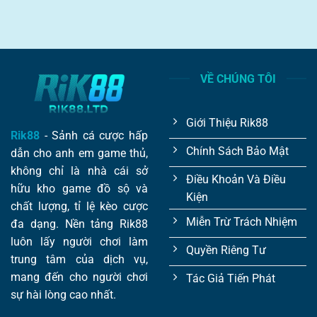
VỀ CHÚNG TÔI
Giới Thiệu Rik88
Rik88
- Sảnh cá cược hấp
Chính Sách Bảo Mật
dẫn cho anh em game thủ,
không chỉ là nhà cái sở
Điều Khoản Và Điều
hữu kho game đồ sộ và
Kiện
chất lượng, tỉ lệ kèo cược
Miễn Trừ Trách Nhiệm
đa dạng. Nền tảng Rik88
luôn lấy người chơi làm
Quyền Riêng Tư
trung tâm của dịch vụ,
mang đến cho người chơi
Tác Giả Tiến Phát
sự hài lòng cao nhất.