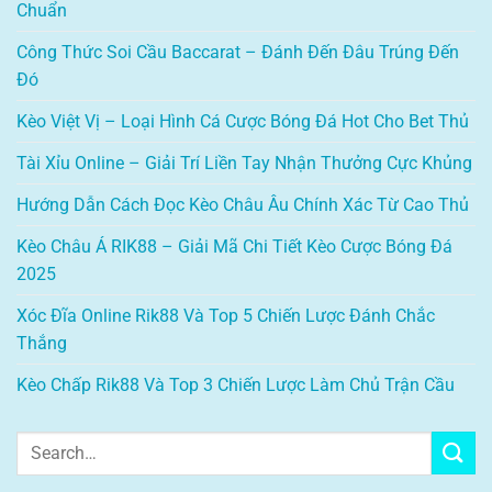
Chuẩn
Công Thức Soi Cầu Baccarat – Đánh Đến Đâu Trúng Đến
Đó
Kèo Việt Vị – Loại Hình Cá Cược Bóng Đá Hot Cho Bet Thủ
Tài Xỉu Online – Giải Trí Liền Tay Nhận Thưởng Cực Khủng
Hướng Dẫn Cách Đọc Kèo Châu Âu Chính Xác Từ Cao Thủ
Kèo Châu Á RIK88 – Giải Mã Chi Tiết Kèo Cược Bóng Đá
2025
Xóc Đĩa Online Rik88 Và Top 5 Chiến Lược Đánh Chắc
Thắng
Kèo Chấp Rik88 Và Top 3 Chiến Lược Làm Chủ Trận Cầu