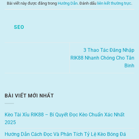
Bài viết này được đăng trong
Hướng Dẫn
. Đánh dấu
liên kết thường trực
.
SEO
3 Thao Tác Đăng Nhập
RIK88 Nhanh Chóng Cho Tân
Binh
BÀI VIẾT MỚI NHẤT
Kèo Tài Xỉu RIK88 – Bí Quyết Đọc Kèo Chuẩn Xác Nhất
2025
Hướng Dẫn Cách Đọc Và Phân Tích Tỷ Lệ Kèo Bóng Đá