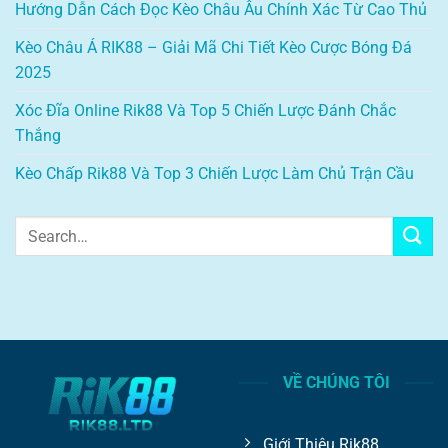
Hướng Dẫn Cách Đọc Kèo Châu Âu Chính Xác Từ Cao Thủ
Kèo Châu Á RIK88 – Giải Mã Chi Tiết Kèo Cược Bóng Đá
2025
Xóc Đĩa Online Rik88 Và Top 5 Chiến Lược Đánh Chắc
Thắng
Kèo Chấp Rik88 Và Top 3 Chiến Lược Làm Chủ Trận Cầu
VỀ CHÚNG TÔI
Giới Thiệu Rik88