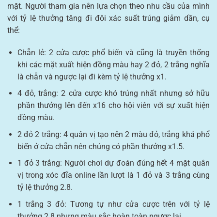
mặt. Người tham gia nên lựa chọn theo nhu cầu của mình
với tỷ lệ thưởng tăng đi đôi xác suất trúng giảm dần, cụ
thể:
Chẵn lẻ: 2 cửa cược phổ biến và cũng là truyền thống
khi các mặt xuất hiện đồng màu hay 2 đỏ, 2 trắng nghĩa
là chẵn và ngược lại đi kèm tỷ lệ thưởng x1.
4 đỏ, trắng: 2 cửa cược khó trúng nhất nhưng sở hữu
phần thưởng lên đến x16 cho hội viên với sự xuất hiện
đồng màu.
2 đỏ 2 trắng: 4 quân vị tạo nên 2 màu đỏ, trắng khá phổ
biến ở cửa chẵn nên chúng có phần thưởng x1.5.
1 đỏ 3 trắng: Người chơi dự đoán đúng hết 4 mặt quân
vị trong xóc đĩa online lần lượt là 1 đỏ và 3 trắng cùng
tỷ lệ thưởng 2.8.
1 trắng 3 đỏ: Tương tự như cửa cược trên với tỷ lệ
thưởng 2.8 nhưng màu sắc hoàn toàn ngược lại.