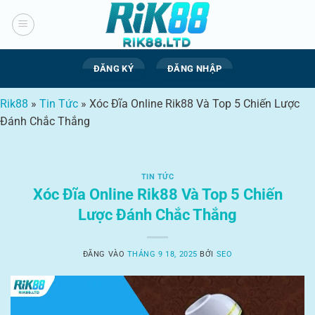
Bỏ
qua
nội
dung
ĐĂNG KÝ
ĐĂNG NHẬP
Rik88
»
Tin Tức
»
Xóc Đĩa Online Rik88 Và Top 5 Chiến Lược
Đánh Chắc Thắng
TIN TỨC
Xóc Đĩa Online Rik88 Và Top 5 Chiến
Lược Đánh Chắc Thắng
ĐĂNG VÀO
THÁNG 9 18, 2025
BỞI
SEO