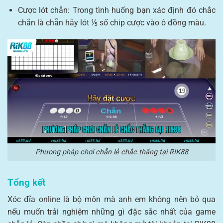
Cược lót chẵn: Trong tình huống bạn xác định đó chắc
chắn là chẵn hãy lót ⅕ số chip cược vào ô đồng màu.
Phương pháp chơi chẵn lẻ chắc thắng tại RIK88
Tổng kết
Xóc đĩa online là bộ môn mà anh em không nên bỏ qua
nếu muốn trải nghiệm những gì đặc sắc nhất của game