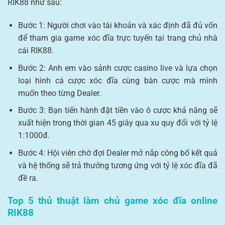
RIK88 như sau:
Bước 1: Người chơi vào tài khoản và xác định đã đủ vốn
để tham gia game xóc đĩa trực tuyến tại trang chủ nhà
cái RIK88.
Bước 2: Anh em vào sảnh cược casino live và lựa chọn
loại hình cá cược xóc đĩa cùng bàn cược mà mình
muốn theo từng Dealer.
Bước 3: Bạn tiến hành đặt tiền vào ô cược khả năng sẽ
xuất hiện trong thời gian 45 giây qua xu quy đổi với tỷ lệ
1:1000đ.
Bước 4: Hội viên chờ đợi Dealer mở nắp công bố kết quả
và hệ thống sẽ trả thưởng tương ứng với tỷ lệ xóc đĩa đã
đề ra.
Top 5 thủ thuật làm chủ game xóc đĩa online
RIK88