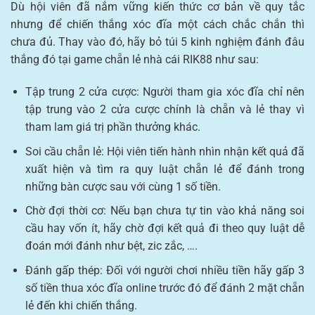
Dù hội viên đã nắm vững kiến thức cơ bản về quy tắc
nhưng để chiến thắng xóc đĩa một cách chắc chắn thì
chưa đủ. Thay vào đó, hãy bỏ túi 5 kinh nghiệm đánh đâu
thắng đó tại game chẵn lẻ nhà cái RIK88 như sau:
Tập trung 2 cửa cược: Người tham gia xóc đĩa chỉ nên
tập trung vào 2 cửa cược chính là chẵn và lẻ thay vì
tham lam giá trị phần thưởng khác.
Soi cầu chẵn lẻ: Hội viên tiến hành nhìn nhận kết quả đã
xuất hiện và tìm ra quy luật chẵn lẻ để đánh trong
những bàn cược sau với cùng 1 số tiền.
Chờ đợi thời cơ: Nếu bạn chưa tự tin vào khả năng soi
cầu hay vốn ít, hãy chờ đợi kết quả đi theo quy luật dễ
đoán mới đánh như bệt, zic zắc, ….
Đánh gấp thép: Đối với người chơi nhiều tiền hãy gấp 3
số tiền thua xóc đĩa online trước đó để đánh 2 mặt chẵn
lẻ đến khi chiến thắng.