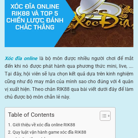
Xóc đĩa online
là bộ môn được nhiều người chơi để mắt
đến khi nó được phát hành qua phương thức mini, live, ….
Tại đây, hội viên sẽ lựa chọn kết quả dựa trên kinh nghiệm
cũng như độ may mắn của mình sao cho đúng với 4 quân
vị xuất hiện. Theo chân RIK88 qua bài viết dưới đây để làm
chủ được bộ môn chẵn lẻ này.
Table of Contents
Giới thiệu về xóc đĩa online RIK88
Quy luật vận hành game xóc đĩa RIK88